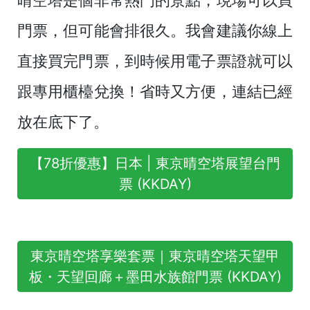
門票，但可能會排很久。我會建議你線上
直接買完門票，到時候用電子票證就可以
跟專用櫃檯兌換！省時又方便，連結已經
放在底下了。
【78折優惠】日本 | 東京晴空塔展望台門
票 (KKDAY)
東京晴空塔享樂套票｜東京晴空塔天望甲
板・天望回廊＋墨田水族館門票 (KKDAY)