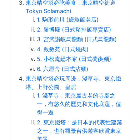
東京晴空塔必吃美食：東京晴空街道
Tokyo Solamachi
1. 駒形前川 (鰻魚飯老店)
2. 勝博殿 (日式豬排飯專賣店)
3. 宮武讃岐烏龍麵 (日式烏龍麵)
4. 敘敘苑 (日式燒肉)
5. 小松庵総本家 (日式蕎麥麵)
6. 六厘舍 (日式沾麵)
東京晴空塔必玩周邊：淺草寺、東京鐵
塔、上野公園、皇居
1. 淺草寺：東京最古老的寺廟之
一，有悠久的歷史和文化底蘊，值
得一遊
2. 東京鐵塔：是日本的代表性建築
之一，也有觀景台供遊客欣賞東京
美景。