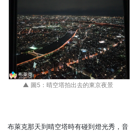
▲ 圖5：晴空塔拍出去的東京夜景
布萊克那天到晴空塔時有碰到燈光秀，音