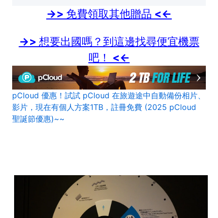
->> 免費領取其他贈品 <<-
->> 想要出國嗎？到這邊找尋便宜機票
吧！ <<-
pCloud 優惠！試試 pCloud 在旅遊途中自動備份相片、
影片，現在有個人方案1TB，註冊免費 (2025 pCloud
聖誕節優惠)~~