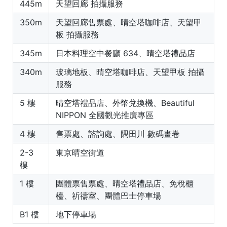
445m
天望回廊 拍攝服務
350m
天望回廊售票處、晴空塔咖啡店、天望甲
板 拍攝服務
345m
日本料理空中餐廳 634、晴空塔禮品店
340m
玻璃地板、晴空塔咖啡店、天望甲板 拍攝
服務
5 樓
晴空塔禮品店、外幣兌換機、Beautiful
NIPPON 全國觀光推廣專區
4 樓
售票處、諮詢處、隅田川 數碼畫卷
2-3
東京晴空街道
樓
1 樓
團體票售票處、晴空塔禮品店、免稅櫃
檯、祈禱室、團體巴士停車場
B1 樓
地下停車場