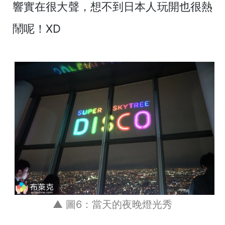
響實在很大聲，想不到日本人玩開也很熱
鬧呢！XD
▲ 圖6：當天的夜晚燈光秀