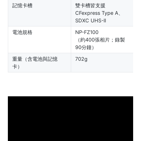
記憶卡槽
雙卡槽皆支援
CFexpress Type A、
S
SDXC UHS-II
電池規格
NP-FZ100
（約400張相片；錄製
90分鐘）
重量（含電池與記憶
702g
卡）