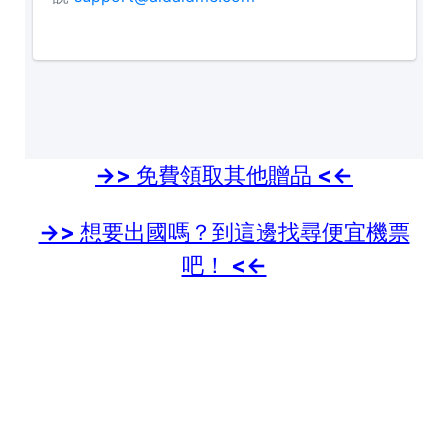
->> 免費領取其他贈品 <<-
->> 想要出國嗎？到這邊找尋便宜機票
吧！ <<-