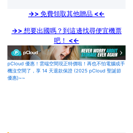
->> 免費領取其他贈品 <<-
->> 想要出國嗎？到這邊找尋便宜機票
吧！ <<-
pCloud 優惠！雲端空間現正特價啦！再也不怕電腦或手
機沒空間了，享 14 天退款保證 (2025 pCloud 聖誕節
優惠)~~