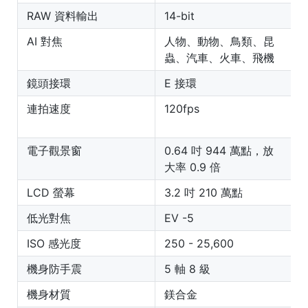
RAW 資料輸出
14-bit
1
AI 對焦
人物、動物、鳥類、昆
蟲、汽車、火車、飛機
鏡頭接環
E 接環
連拍速度
120fps
電子觀景窗
0.64 吋 944 萬點，放
大率 0.9 倍
LCD 螢幕
3.2 吋 210 萬點
低光對焦
EV -5
E
ISO 感光度
250 - 25,600
1
機身防手震
5 軸 8 級
5
機身材質
鎂合金