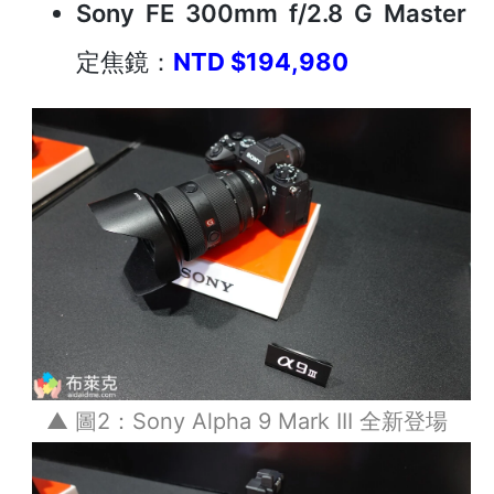
Sony FE 300mm f/2.8 G Master
定焦鏡
：
NTD $194,980
▲ 圖2：Sony Alpha 9 Mark III 全新登場