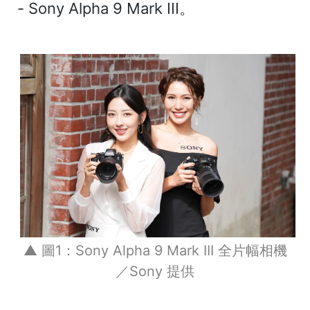
- Sony Alpha 9 Mark III。
▲ 圖1：Sony Alpha 9 Mark III 全片幅相機
／Sony 提供