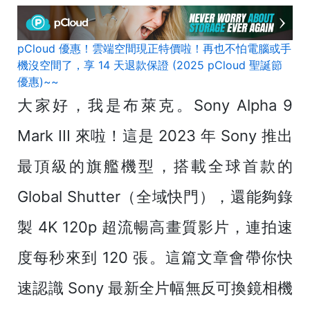
pCloud 優惠！雲端空間現正特價啦！再也不怕電腦或手
機沒空間了，享 14 天退款保證 (2025 pCloud 聖誕節
優惠)~~
大家好，我是布萊克。Sony Alpha 9
Mark III 來啦！這是 2023 年 Sony 推出
最頂級的旗艦機型，搭載全球首款的
Global Shutter（全域快門），還能夠錄
製 4K 120p 超流暢高畫質影片，連拍速
度每秒來到 120 張。這篇文章會帶你快
速認識 Sony 最新全片幅無反可換鏡相機