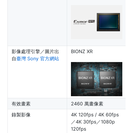
影像處理引擎／圖片出
BIONZ XR
B
自
臺灣 Sony 官方網站
有效畫素
2460 萬畫像素
錄製影像
4K 120fps / 4K 60fps
／4K 30fps／1080p
1
120fps