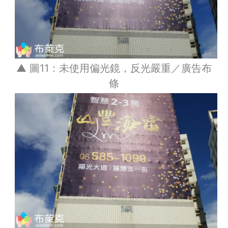
▲ 圖11：未使用偏光鏡，反光嚴重／廣告布
條