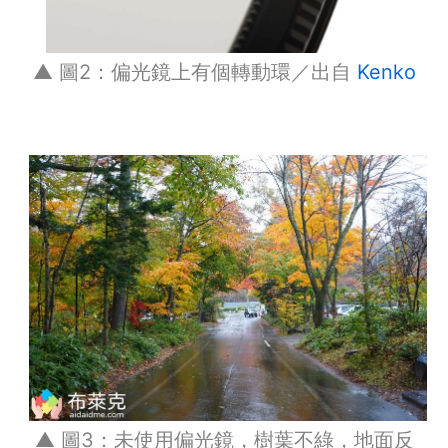
▲ 圖2：偏光鏡上有個轉動環／出自
Kenko
▲ 圖3：未使用偏光鏡，樹葉不綠，地面反