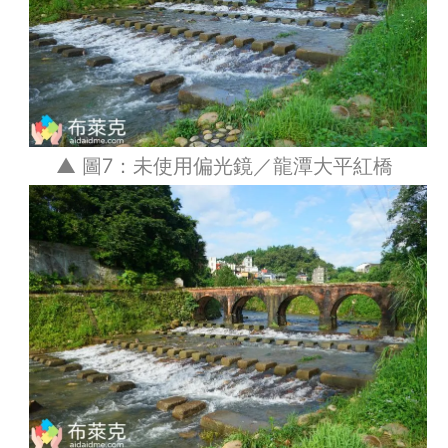
▲ 圖7：未使用偏光鏡／龍潭大平紅橋