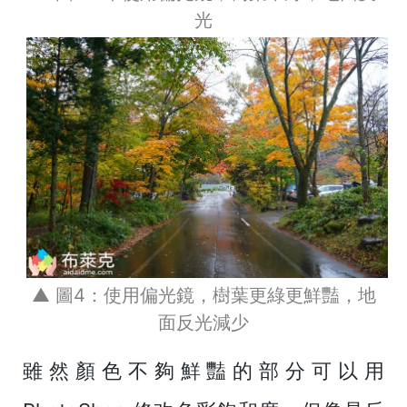
光
▲ 圖4：使用偏光鏡，樹葉更綠更鮮豔，地
面反光減少
雖然顏色不夠鮮豔的部分可以用