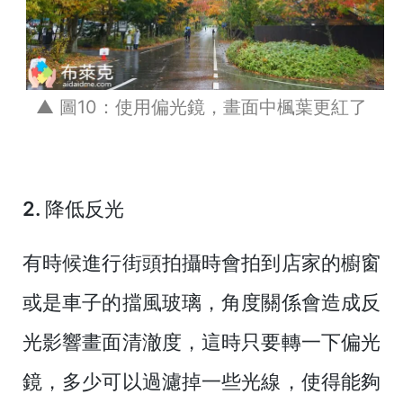
▲ 圖10：使用偏光鏡，畫面中楓葉更紅了
2. 降低反光
有時候進行街頭拍攝時會拍到店家的櫥窗
或是車子的擋風玻璃，角度關係會造成反
光影響畫面清澈度，這時只要轉一下偏光
鏡，多少可以過濾掉一些光線，使得能夠