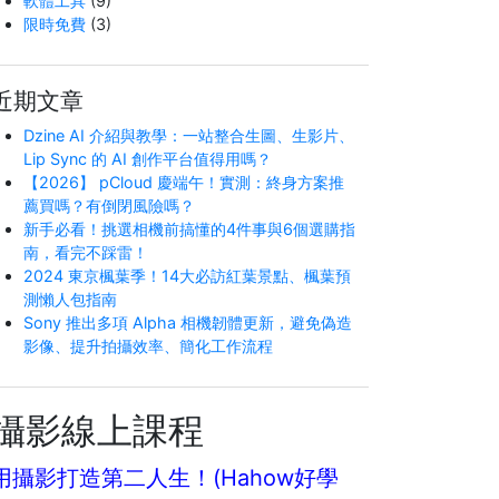
軟體工具
(9)
限時免費
(3)
近期文章
Dzine AI 介紹與教學：一站整合生圖、生影片、
Lip Sync 的 AI 創作平台值得用嗎？
【2026】 pCloud 慶端午！實測：終身方案推
薦買嗎？有倒閉風險嗎？
新手必看！挑選相機前搞懂的4件事與6個選購指
南，看完不踩雷！
2024 東京楓葉季！14大必訪紅葉景點、楓葉預
測懶人包指南
Sony 推出多項 Alpha 相機韌體更新，避免偽造
影像、提升拍攝效率、簡化工作流程
攝影線上課程
用攝影打造第二人生！(Hahow好學