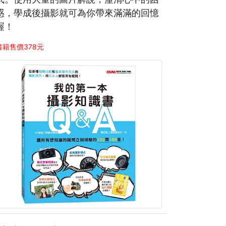
惑，學成後攝影就可為你帶來滿滿的回憶
喔！
書籍售價378元