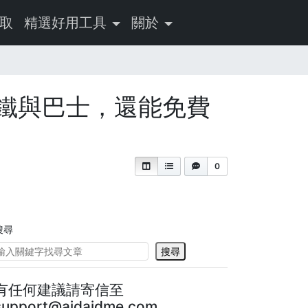
取
精選好用工具
關於
鐵與巴士，還能免費
0
搜尋
搜尋
有任何建議請寄信至
support@aidaidme.com