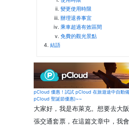
變更使用時限
辦理退券事宜
乘車超過有效區間
免費的觀光景點
結語
pCloud 優惠！試試 pCloud 在旅遊途中
pCloud 聖誕節優惠)~~
大家好，我是布萊克。想要去大
張交通套票，在這篇文章中，我