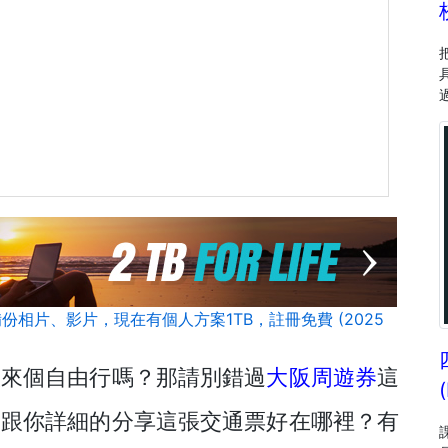
自動備份相片、影片，現在有個人方案1TB，註冊免費 (2025
阪來個自由行嗎？那請別錯過
大阪周遊券
這
會跟你詳細的分享這張交通票好在哪裡？有