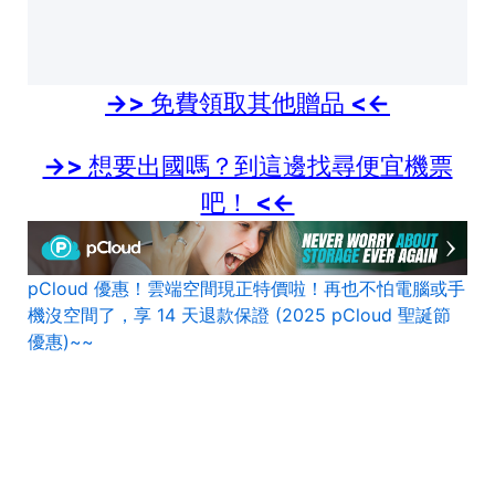
->> 免費領取其他贈品 <<-
->> 想要出國嗎？到這邊找尋便宜機票
吧！ <<-
pCloud 優惠！雲端空間現正特價啦！再也不怕電腦或手
機沒空間了，享 14 天退款保證 (2025 pCloud 聖誕節
優惠)~~