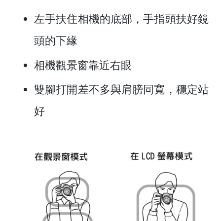
左手扶住相機的底部，手指頭扶好鏡
頭的下緣
相機觀景窗靠近右眼
雙腳打開差不多與肩膀同寬，穩定站
好