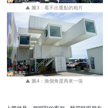
▲ 圖3：看不出重點的相片
▲ 圖4：換個角度再來一張