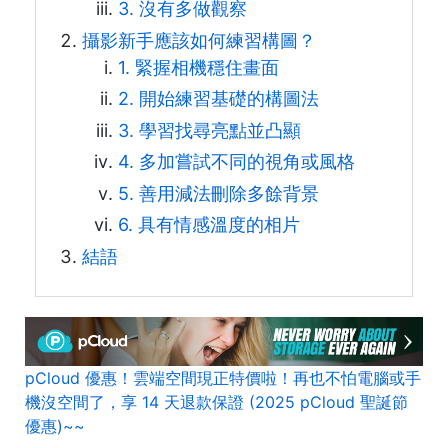
3. 沒有多做觀察
攝影新手應該如何練習構圖？
1. 緊握相機穩住畫面
2. 開始練習基礎的構圖法
3. 學習找尋亮點並凸顯
4. 多加嘗試不同的視角或風格
5. 善用減法刪除多餘背景
6. 具有情感溫度的相片
結語
pCloud 優惠！雲端空間現正特價啦！再也不怕電腦或手
機沒空間了，享 14 天退款保證 (2025 pCloud 聖誕節
優惠)~~