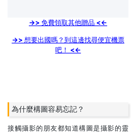
->> 免費領取其他贈品 <<-
->> 想要出國嗎？到這邊找尋便宜機票
吧！ <<-
為什麼構圖容易忘記？
接觸攝影的朋友都知道構圖是攝影的靈