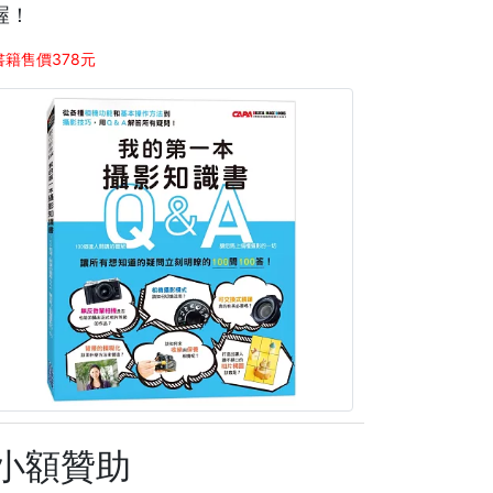
喔！
書籍售價378元
小額贊助