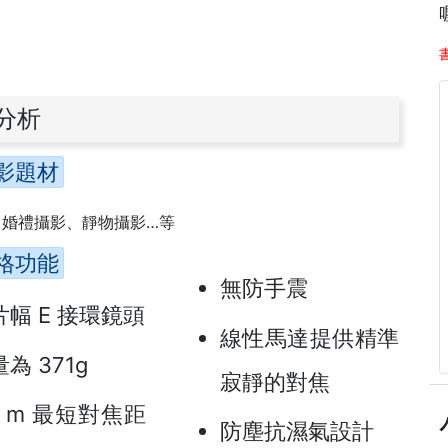
點分析
影題材
、婚禮攝影、靜物攝影…等
格功能
無防手震
片幅 E 接環鏡頭
線性馬達提供精準
為 371g
寂靜的對焦
8 m 最短對焦距
防塵抗濕氣設計