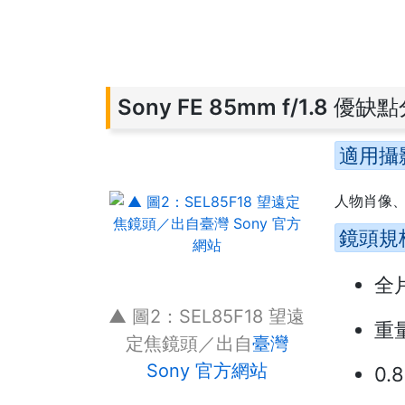
Sony FE 85mm f/1.8 優缺
適用攝
人物肖像
鏡頭規
全
▲ 圖2：SEL85F18 望遠
重量
定焦鏡頭／出自
臺灣
Sony 官方網站
0.