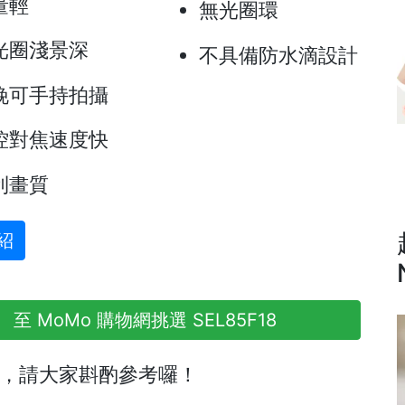
量輕
無光圈環
光圈淺景深
不具備防水滴設計
晚可手持拍攝
控對焦速度快
利畫質
紹
至 MoMo 購物網挑選 SEL85F18
，請大家斟酌參考囉！