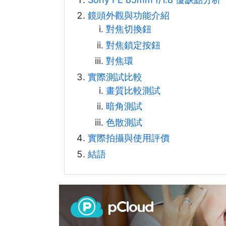
鏡頭外觀與功能介紹
對焦切換鈕
對焦鎖定按鈕
對焦環
實際測試比較
畫質比較測試
暗角測試
色散測試
實際拍攝與使用評價
結語