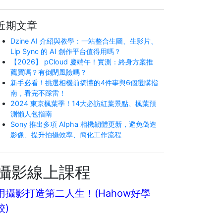
近期文章
Dzine AI 介紹與教學：一站整合生圖、生影片、
Lip Sync 的 AI 創作平台值得用嗎？
【2026】 pCloud 慶端午！實測：終身方案推
薦買嗎？有倒閉風險嗎？
新手必看！挑選相機前搞懂的4件事與6個選購指
南，看完不踩雷！
2024 東京楓葉季！14大必訪紅葉景點、楓葉預
測懶人包指南
Sony 推出多項 Alpha 相機韌體更新，避免偽造
影像、提升拍攝效率、簡化工作流程
攝影線上課程
用攝影打造第二人生！(Hahow好學
校)