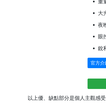
重
大
夜
眼
銳
官方介
以上優、缺點部分是個人主觀感受