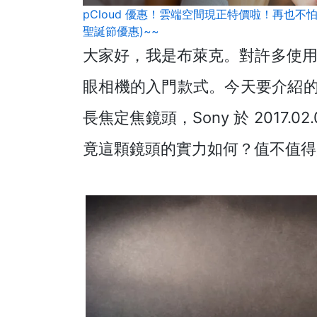
pCloud 優惠！雲端空間現正特價啦！再也不怕電
聖誕節優惠)~~
大家好，我是布萊克。對許多使
眼相機的入門款式。今天要介紹的這顆 S
長焦定焦鏡頭，Sony 於 2017.0
竟這顆鏡頭的實力如何？值不值得