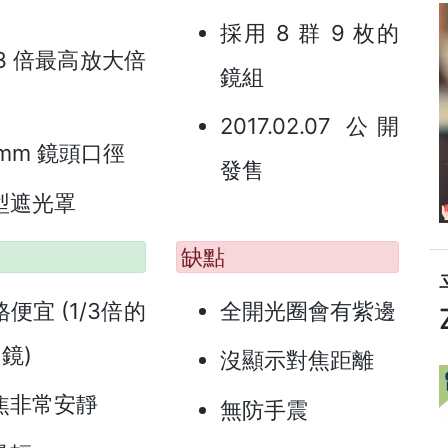
採用 8 群 9 枚的
13 倍最高放大倍
鏡組
2017.02.07 公開
7mm 鏡頭口徑
發售
型遮光罩
缺點
便宜 (1/3倍的
全開光圈會有紫邊
鏡)
沒顯示對焦距離
焦非常安靜
無防手震