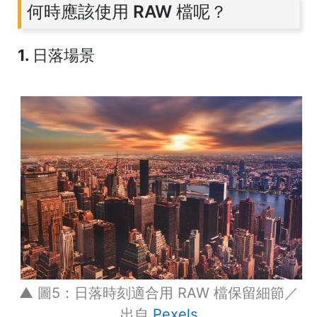
何時應該使用 RAW 檔呢？
1. 日落場景
▲ 圖5：日落時刻適合用 RAW 檔保留細節／
出自
Pexels