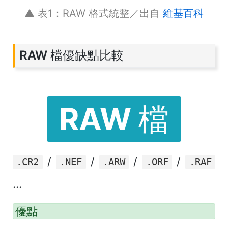
▲ 表1：RAW 格式統整／出自
維基百科
RAW 檔優缺點比較
RAW 檔
/
/
/
/
.CR2
.NEF
.ARW
.ORF
.RAF
...
優點