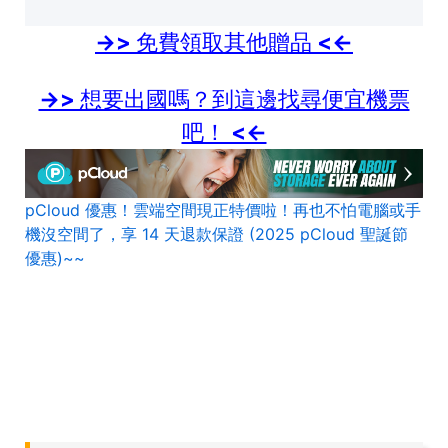
->> 免費領取其他贈品 <<-
->> 想要出國嗎？到這邊找尋便宜機票
吧！ <<-
pCloud 優惠！雲端空間現正特價啦！再也不怕電腦或手
機沒空間了，享 14 天退款保證 (2025 pCloud 聖誕節
優惠)~~