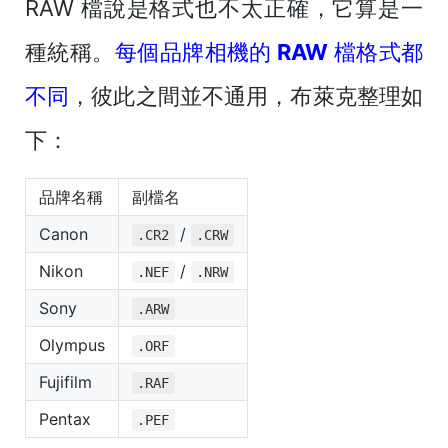
RAW 檔說是格式也不太正確，它算是一
種統稱。
每個品牌相機的 RAW 檔格式都
不同
，彼此之間並不通用，布萊克整理如
下：
品牌名稱
副檔名
Canon
/
.CR2
.CRW
Nikon
/
.NEF
.NRW
Sony
.ARW
Olympus
.ORF
Fujifilm
.RAF
Pentax
.PEF