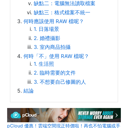
缺點二：電腦無法讀取檔案
缺點三：格式檔案不統一
何時應該使用 RAW 檔呢？
1. 日落場景
2. 婚禮攝影
3. 室內商品拍攝
何時「不」使用 RAW 檔呢？
1. 生活照
2. 臨時需要的文件
3. 不想要自己修圖的人
結論
pCloud 優惠！雲端空間現正特價啦！再也不怕電腦或手